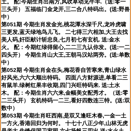
土。 配:今期生肖出南方,风吹草动见牛羊.（送:零一
三头开） 五福临门金龙开,三二合八特码出。(送:野兽
中）
第051期 今期生肖发金光,桃花潭水深千尺,龙吟虎啸
三更发,蓝天绿地鸟儿飞。 二七得三六相加,大王去找
美人码,奸臣献计斩忠良,七月初七有玄机. 送:金水
火。 配：今期红绿得留心,二二三九认你发。(送:一二
四头开） 今期生肖山大王,王朝马汉站两旁。(送:单数
中）
第052期 今期生肖金在头,梅花香自苦寒来,青山绿水
好风光,六六大顺出特码。 四面八方财源进,单看二三
有鼠羊.绿树红果丰收期,四门兴旺特码来. 送:土水
木。 配：今期生肖六六来,金幅美女配秀才。（送:零
二三头开） 玄机特码一二三,看好四数连三特。(送:双
数中）
第053期 今期生肖旺西南,是双又逢旺木春,一金一土
一方火,香港回归为何时。 十七十八正少年,山林无虎
是老大,先锋保国卫家园,六七扬帆三四出 送:水火土。