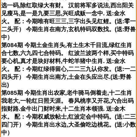
选一码,除红取绿大有财。 汉前将军多说法,西出阳关
见瘦马,是一是九要三思,兴旺成贩一念中. 送:金水
火。 配：今期唯有旺三三,三字出头见红鲤。(送:零一
二头开） 今期生肖在南方,玄机特码双数找。(送:野兽
中）
第084期 今期土金生肖头,有土生木千目流,绿红生肖
合七数,六九四七合特码。 红波兰波两个样,买中特码
要心机,真才是块好材料,牛蛇羊猪中生肖. 送:金水
火。 配：今期红绿得留心,二二三九认你发。(送:一二
四头开） 今期生肖出南方,土金在头应出尽.(送:野兽
出)
第085期 今期生肖出农家,老牛骑马倒着走,十二生肖
我老大,一轮红日照天涯。 春风桃李又开花,六合出码
指财路.金牛出门财时来,十二生肖本领强. 送:金木
水。 配：今期权威放帖士,红波定会中特码。(送:二三
四门开） 今期生肖出水边,大圣偷吃边桃花。(送:小数
中）