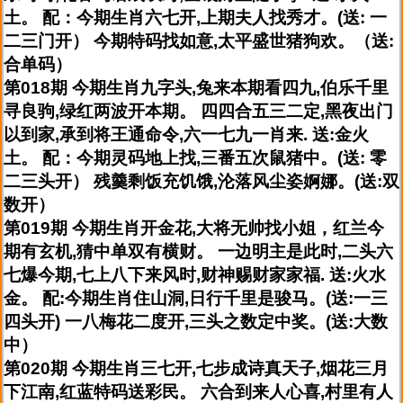
土。 配：今期生肖六七开,上期夫人找秀才。(送: 一
二三门开） 今期特码找如意,太平盛世猪狗欢。（送:
合单码）
第018期 今期生肖九字头,兔来本期看四九,伯乐千里
寻良驹,绿红两波开本期。 四四合五三二定,黑夜出门
以到家,承到将王通命令,六一七九一肖来. 送:金火
土。 配：今期灵码地上找,三番五次鼠猪中。(送: 零
二三头开） 残羹剩饭充饥饿,沦落风尘姿婀娜。(送:双
数开）
第019期 今期生肖开金花,大将无帅找小姐，红兰今
期有玄机,猜中单双有横财。 一边明主是此时,二头六
七爆今期,七上八下来风时,财神赐财家家福. 送:火水
金。 配:今期生肖住山洞,日行千里是骏马。(送:一三
四头开) 一八梅花二度开,三头之数定中奖。(送:大数
中）
第020期 今期生肖三七开,七步成诗真天子,烟花三月
下江南,红蓝特码送彩民。 六合到来人心喜,村里有人