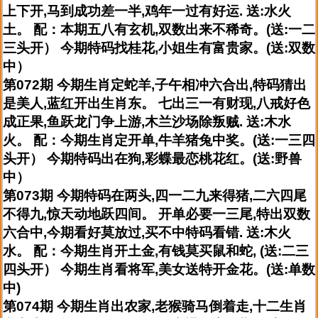
上下开,马到成功差一半,鸡年一过有好运. 送:水火
土。 配：本期五八有玄机,双数出来不稀奇。(送:一二
三头开） 今期特码找桂花,小姐生有富贵家。(送:双数
中）
第072期 今期生肖定蛇羊,子午相冲六合出,特码猜出
是美人,蓝红开出生肖东。 七出三一有财现,八戒好色
成正果,鱼跃龙门争上游,木兰沙场除叛贼. 送:木水
火。 配：今期生肖定开单,牛羊猪兔中奖。(送:一三四
头开） 今期特码出在狗,彩蝶最恋桃花红。(送:野兽
中）
第073期 今期特码在两头,四一二九来得猪,二六四尾
不得九,惊天动地跃四间。 开单必要一三尾,特出双数
六合中,今期看好莫放过,买不中特码看错. 送:木火
水。 配：今期生肖开土金,有钱莫买鼠和蛇, (送:二三
四头开） 今期生肖看将军,美女送特开金花。(送:单数
中)
第074期 今期生肖出农家,老猴骑马倒着走,十二生肖