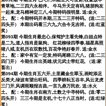
青草地,二三四六永相伴。 牛马升天定有码,猪朋狗友
一起来,龙马精神定三八,今期特码很明显. 送:金火
土。 配：今期特码开本期,三五二三开特码。(送:二三
四头开） 本期出码看三六九,六合今见吉祥。(送:红蓝
奖）
第093期 今期生肖最忠心,保驾护主看先锋,白姐点特
是二九,道人指肖是鼠狗。 红花柳绿四季春,福星高照
猪八戒,玄机历在双数找,百花争艳好春开. 送:金水
土。 配：家中有宝一定发,特码尾睇三六八。(送:二三
四门开） 今期生肖出英雄,状元武士带红花, （送:家
畜出）
第094期 今期生肖五六开,土里藏金生翠玉,画蛇添足
反类犬,绿波有望出旺码。 四季耕耘五谷丰,风云龙虎
三门开,风调雨顺报吉昌,一言九鼎万民欢. 送:水火
土。 配：今期生肖在南方,土数之中寻特码。(送:零二
四头开） 三三今期是玄机,十七十八正当时。(送:红绿
奖）