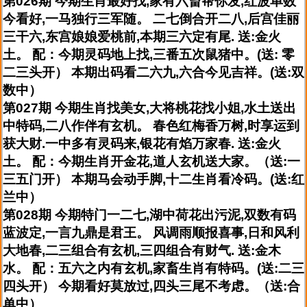
第026期 今期生肖最好找,家有六畜帮你发,红波单数
今看好,一马独行三军随。 二七倒合开二八,后宫佳丽
三干六,东宫娘娘爱桃前,本期三六定有尾. 送:金火
土。 配：今期灵码地上找,三番五次鼠猪中。(送: 零
二三头开） 本期出码看二六九,六合今见吉祥。(送:双
数中）
第027期 今期生肖找美女,大将桃花找小姐,水土送出
中特码,二八作伴有玄机。 春色红梅香万树,时享运到
获大财.一中多有灵码来,银花有焰万家春. 送:金火
土。 配：今期生肖开金花,道人玄机送大家。（送:一
三五门开） 本期马会动手脚,十二生肖看冷码。(送:红
兰中）
第028期 今期特门一二七,湖中荷花出污泥,双数有码
蓝波定,一言九鼎是君王。 风调雨顺报喜事,日和风利
大地春,二三组合有玄机,三四组合有财气. 送:金木
水。 配：五六之内有玄机,家畜生肖有特码。(送:二三
四头开） 今期看好莫放过,四头三尾不考虑。（送:合
单中）