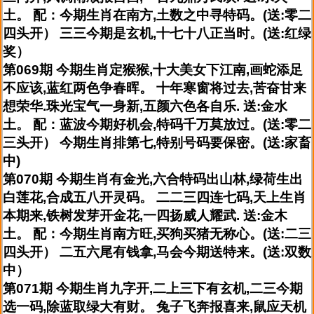
土。 配：今期生肖在南方,土数之中寻特码。(送:零二
四头开） 三三今期是玄机,十七十八正当时。(送:红绿
奖）
第069期 今期生肖定猴猴,十大美女下江南,画蛇添足
不应该,蓝红两色争春晖。 十年寒窗将过去,苦奋甘来
想荣华.珠光宝气一身新,五颜六色各自乐. 送:金水
土。 配：蓝波今期好机会,特码千万莫放过。(送:零二
三头开） 今期生肖排第七,特别号码要保密。(送:家畜
中)
第070期 今期生肖有金光,六合特码出山林,绿荷生出
白莲花,合成五八开灵码。 二二三四连七码,天上生肖
本期来,铁树发芽开金花,一四扬威人耀武. 送:金木
土。 配：今期生肖南方旺,买狗买猪无称心。(送:二三
四头开） 二五六尾有钱拿,马会今期送特来。(送:双数
中）
第071期 今期生肖九字开,二上三下有玄机,二三今期
选一码,除蓝取绿大有财。 兔子飞奔报喜来,鼠应天机