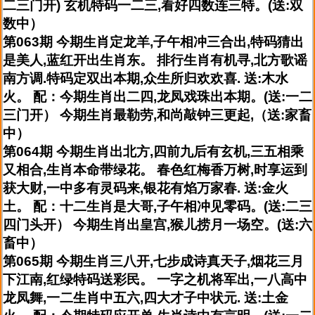
二三门开) 玄机特码一二三,看好四数连三特。(送:双
数中）
第063期 今期生肖定龙羊,子午相冲三合出,特码猜出
是美人,蓝红开出生肖东。 排行生肖有机寻,北方歌谣
南方调.特码定双出本期,众生所归欢欢喜. 送:木水
火。 配：今期生肖出二四,龙凤戏珠出本期。(送:一二
三门开） 今期生肖最勒劳,和尚敲钟三更起,（送:家畜
中）
第064期 今期生肖出北方,四前九后有玄机,三五相乘
又相合,生肖本命带绿花。 春色红梅香万树,时享运到
获大财,一中多有灵码来,银花有焰万家春. 送:金火
土。 配：十二生肖是大哥,子午相冲见零码。(送:二三
四门头开） 今期生肖出皇宫,猴儿捞月一场空。(送:六
畜中）
第065期 今期生肖三八开,七步成诗真天子,烟花三月
下江南,红绿特码送彩民。 一字之机将军出,一八高中
龙凤舞,一二生肖中五六,四大才子中状元. 送:土金