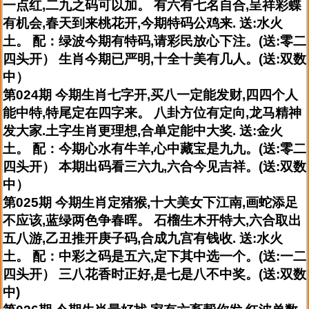
一点红,二九之码可以加。 有六有七名自合,呈祥彩蝶
有机会,春天到来桃花开,今期特码公鸡来. 送:水火
土。 配：绿波今期有特码,请彩民放心下注。(送:零二
四头开） 生肖今期已严明,十全十美有几人。(送:双数
中）
第024期 今期生肖七字开,买八一定能发财,四四个人
能中特,特尾定在四字来。 八卦方位有定向,龙马精神
发大家.土字生肖更理想,合单定能中大奖. 送:金火
土。 配：今期心水有牛羊,心中藏宝是九九。(送:零二
四头开） 本期出码看三六九,六合今见吉祥。(送:双数
中）
第025期 今期生肖定猪猴,十大美女下江南,画蛇添足
不应该,蓝绿两色争春晖。 石榴生木开特大,六合取出
五八游,乙丑推开庚子码,合成九宫有钱收. 送:水火
土。 配：中彩之码是五六,定下其中选一个。(送:一二
四头开） 三八花香时正好,是七是八不中奖。(送:双数
中)