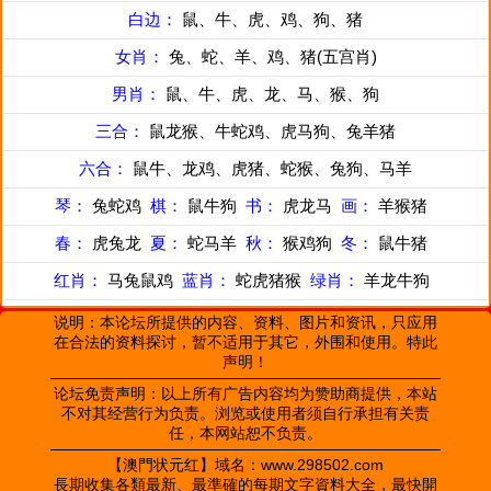
白边：
鼠、牛、虎、鸡、狗、猪
女肖：
兔、蛇、羊、鸡、猪(五宫肖)
男肖：
鼠、牛、虎、龙、马、猴、狗
三合：
鼠龙猴、牛蛇鸡、虎马狗、兔羊猪
六合：
鼠牛、龙鸡、虎猪、蛇猴、兔狗、马羊
琴：
兔蛇鸡
棋：
鼠牛狗
书：
虎龙马
画：
羊猴猪
春：
虎兔龙
夏：
蛇马羊
秋：
猴鸡狗
冬：
鼠牛猪
红肖：
马兔鼠鸡
蓝肖：
蛇虎猪猴
绿肖：
羊龙牛狗
说明：本论坛所提供的内容、资料、图片和资讯，只应用
在合法的资料探讨，暂不适用于其它，外围和使用。特此
声明！
论坛免责声明：以上所有广告内容均为赞助商提供，本站
不对其经营行为负责。浏览或使用者须自行承担有关责
任，本网站恕不负责。
【澳門状元红】域名：www.298502.com
長期收集各類最新、最準確的每期文字資料大全，最快開