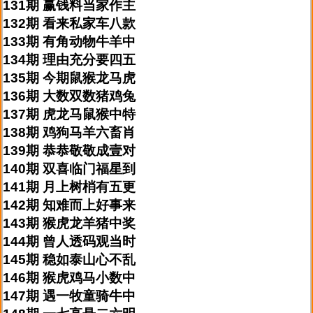
131期 赢钱料当家作主
132期 看来私家车八款
133期 有角动物牛羊中
134期 理由充分要四五
135期 今期鼠猴龙马虎
136期 大数双数猪鸡兔
137期 虎龙马鼠猴中特
138期 鸡狗马羊六畜肖
139期 恭恭敬敬成壹对
140期 双喜临门福星到
141期 月上树梢有五更
142期 知难而上好事来
143期 猴虎龙羊猪中奖
144期 曾人透码观当时
145期 稳如泰山心不乱
146期 猴虎鸡马小数中
147期 遇一牧童骑牛中