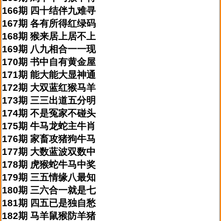
166期 四十结伴九难寻
167期 各有所得红绿码
168期 猴来居上居不上
169期 八九相合一一现
170期 书中自有黄金屋
171期 能大能大显神通
172期 大双蓝红猴马羊
173期 三三出道五分明
174期 不是冤家不碰头
175期 牛马龙蛇主牛肖
176期 家畜攻猪狗牛马
177期 大数蓝波双数中
178期 虎猴蛇牛马中奖
179期 三五情缘八最知
180期 三六合一就是七
181期 四五已是独自愁
182期 马羊鼠猴防羊猪