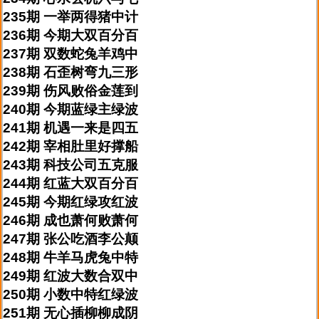
235期 一举两得猪中计
236期 今期大双百分百
237期 双数蛇兔羊鸡中
238期 石歪树弯九三形
239期 伤风败俗金莲到
240期 今期蓝绿主绿波
241期 机遇一来是四五
242期 宰相肚里好撑船
243期 科技公司五克服
244期 红蓝大双百分百
245期 今期红绿攻红波
246期 成也萧何败萧何
247期 张公吃酒李公颠
248期 牛羊马虎兔中特
249期 红波大数合双中
250期 小数中特红绿波
251期 无心插柳柳成阴