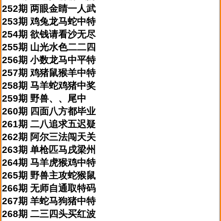
252期 两眼金睛一人武
253期 鸡兔龙马蛇中特
254期 欲钱请看沙无尽
255期 山光水色二二四
256期 小数龙马中平特
257期 鸡猪鼠猴羊中特
258期 马羊蛇鸡猪中奖
259期 野兽、、尾中
260期 四面八方都毕业
261期 二八追求五迟疑
262期 阿尔三法闯天关
263期 单枪匹马戌梁州
264期 马羊虎猴鸡中特
265期 野兽主攻蛇猴鼠
266期 无师自通取特码
267期 羊蛇马狗猪中特
268期 二三四头买红波