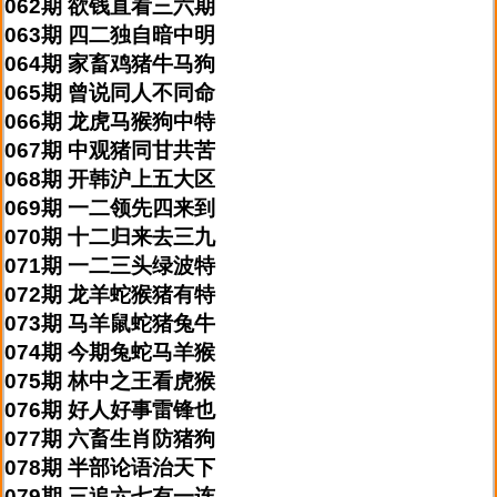
062期 欲钱直看三六期
063期 四二独自暗中明
064期 家畜鸡猪牛马狗
065期 曾说同人不同命
066期 龙虎马猴狗中特
067期 中观猪同甘共苦
068期 开韩沪上五大区
069期 一二领先四来到
070期 十二归来去三九
071期 一二三头绿波特
072期 龙羊蛇猴猪有特
073期 马羊鼠蛇猪兔牛
074期 今期兔蛇马羊猴
075期 林中之王看虎猴
076期 好人好事雷锋也
077期 六畜生肖防猪狗
078期 半部论语治天下
079期 三追六七有一连