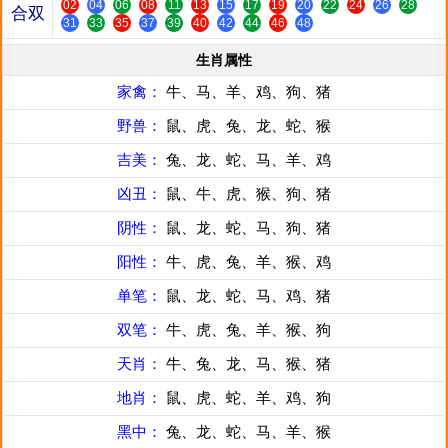
02
04
06
08
11
13
15
17
19
20
22
24
26
28
合双
31
33
35
37
39
40
42
44
46
48
生肖属性
家禽：
牛、马、羊、鸡、狗、猪
野兽：
鼠、虎、兔、龙、蛇、猴
吉美：
兔、龙、蛇、马、羊、鸡
凶丑：
鼠、牛、虎、猴、狗、猪
阴性：
鼠、龙、蛇、马、狗、猪
阳性：
牛、虎、兔、羊、猴、鸡
单笔：
鼠、龙、蛇、马、鸡、猪
双笔：
牛、虎、兔、羊、猴、狗
天肖：
牛、兔、龙、马、猴、猪
地肖：
鼠、虎、蛇、羊、鸡、狗
黑中：
兔、龙、蛇、马、羊、猴