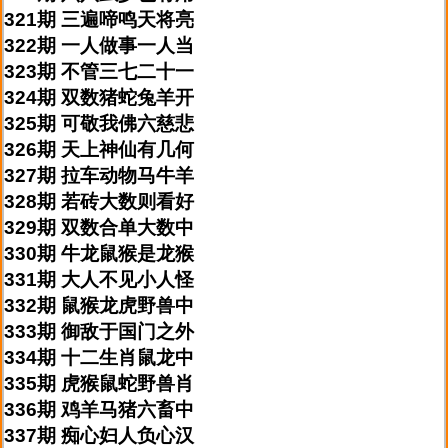
321期 三遍啼鸣天将亮
322期 一人做事一人当
323期 不管三七二十一
324期 双数猪蛇兔羊开
325期 可敬我佛六慈悲
326期 天上神仙有几何
327期 拉车动物马牛羊
328期 若砖大数则看好
329期 双数合单大数中
330期 牛龙鼠猴是龙猴
331期 大人不见小人怪
332期 鼠猴龙虎野兽中
333期 御敌于国门之外
334期 十二生肖鼠龙中
335期 虎猴鼠蛇野兽肖
336期 鸡羊马猪六畜中
337期 痴心妇人负心汉