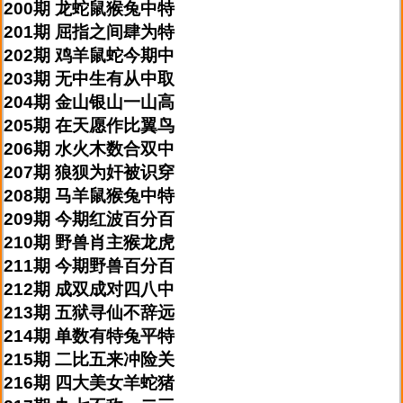
200期 龙蛇鼠猴兔中特
201期 屈指之间肆为特
202期 鸡羊鼠蛇今期中
203期 无中生有从中取
204期 金山银山一山高
205期 在天愿作比翼鸟
206期 水火木数合双中
207期 狼狈为奸被识穿
208期 马羊鼠猴兔中特
209期 今期红波百分百
210期 野兽肖主猴龙虎
211期 今期野兽百分百
212期 成双成对四八中
213期 五狱寻仙不辞远
214期 单数有特兔平特
215期 二比五来冲险关
216期 四大美女羊蛇猪