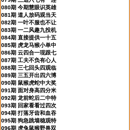
080期 今期慧眼识英雄
081期 道人放码观当天
082期 一叶不服也不让
083期 一二风趣九投机
084期 直接提供一十五
085期 虎龙马猴小单中
086期 云四合一现跟七
087期 工夫不负有心人
088期 三七回头四观临
089期 三五开出四六博
090期 鼠猴虎蛇中大奖
091期 面对身高四分米
092期 龙前蛇后二中特
093期 回家看看过四次
094期 打落牙齿和血吞
095期 狗急跳墙稳观特
096期 虎兔鼠猴野兽双