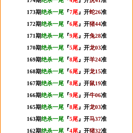
174期
绝杀一尾
『
4尾
』开
虎41
准
173期
绝杀一尾
『
7尾
』开
蛇26
准
172期
绝杀一尾
『
6尾
』开
猪44
准
171期
绝杀一尾
『
9尾
』开
兔28
准
170期
绝杀一尾
『
5尾
』开
龙03
准
169期
绝杀一尾
『
8尾
』开
羊24
准
168期
绝杀一尾
『
6尾
』开
龙15
准
167期
绝杀一尾
『
8尾
』开
鼠19
准
166期
绝杀一尾
『
9尾
』开
牛06
准
165期
绝杀一尾
『
8尾
』开
龙03
准
163期
绝杀一尾
『
5尾
』开
马37
准
162期
绝杀一尾
『
4尾
』开
猪32
准