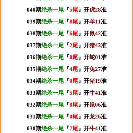
040期
绝杀一尾
『
5尾
』开
虎28
准
039期
绝杀一尾
『
8尾
』开
羊11
准
038期
绝杀一尾
『
6尾
』开
鼠42
准
037期
绝杀一尾
『
2尾
』开
猪43
准
036期
绝杀一尾
『
8尾
』开
蛇01
准
035期
绝杀一尾
『
4尾
』开
兔27
准
034期
绝杀一尾
『
0尾
』开
猪19
准
033期
绝杀一尾
『
5尾
』开
牛41
准
032期
绝杀一尾
『
8尾
』开
鼠06
准
031期
绝杀一尾
『
0尾
』开
龙26
准
030期
绝杀一尾
『
7尾
』开
牛41
准