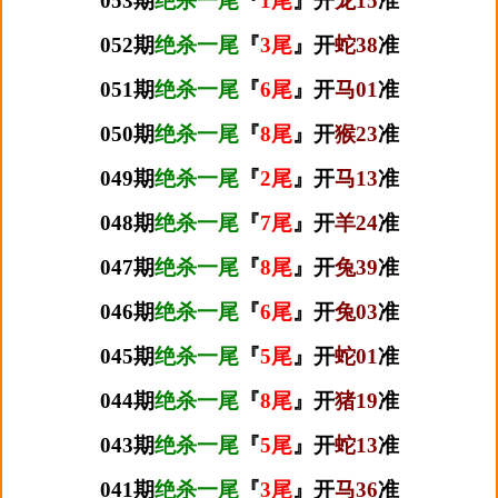
053期
绝杀一尾
『
1尾
』开
龙15
准
052期
绝杀一尾
『
3尾
』开
蛇38
准
051期
绝杀一尾
『
6尾
』开
马01
准
050期
绝杀一尾
『
8尾
』开
猴23
准
049期
绝杀一尾
『
2尾
』开
马13
准
048期
绝杀一尾
『
7尾
』开
羊24
准
047期
绝杀一尾
『
8尾
』开
兔39
准
046期
绝杀一尾
『
6尾
』开
兔03
准
045期
绝杀一尾
『
5尾
』开
蛇01
准
044期
绝杀一尾
『
8尾
』开
猪19
准
043期
绝杀一尾
『
5尾
』开
蛇13
准
041期
绝杀一尾
『
3尾
』开
马36
准