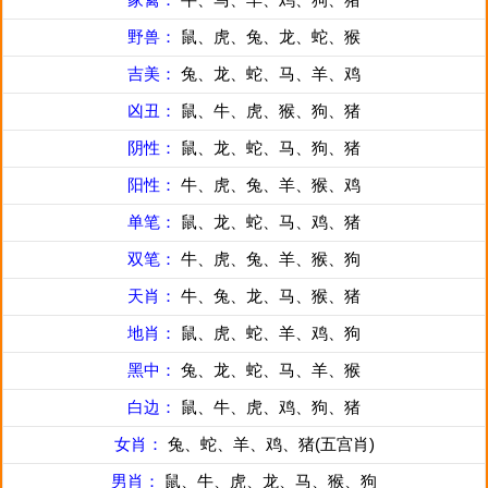
野兽：
鼠、虎、兔、龙、蛇、猴
吉美：
兔、龙、蛇、马、羊、鸡
凶丑：
鼠、牛、虎、猴、狗、猪
阴性：
鼠、龙、蛇、马、狗、猪
阳性：
牛、虎、兔、羊、猴、鸡
单笔：
鼠、龙、蛇、马、鸡、猪
双笔：
牛、虎、兔、羊、猴、狗
天肖：
牛、兔、龙、马、猴、猪
地肖：
鼠、虎、蛇、羊、鸡、狗
黑中：
兔、龙、蛇、马、羊、猴
白边：
鼠、牛、虎、鸡、狗、猪
女肖：
兔、蛇、羊、鸡、猪(五宫肖)
男肖：
鼠、牛、虎、龙、马、猴、狗