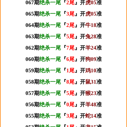
067期
绝杀一尾
『
2尾
』开
虎05
准
065期
绝杀一尾
『
3尾
』开
虎05
准
064期
绝杀一尾
『
2尾
』开
牛18
准
063期
绝杀一尾
『
5尾
』开
兔28
准
062期
绝杀一尾
『
7尾
』开
羊24
准
060期
绝杀一尾
『
6尾
』开
狗09
准
059期
绝杀一尾
『
1尾
』开
鸡10
准
058期
绝杀一尾
『
8尾
』开
鼠31
准
057期
绝杀一尾
『
5尾
』开
猴23
准
056期
绝杀一尾
『
0尾
』开
羊48
准
055期
绝杀一尾
『
3尾
』开
蛇14
准