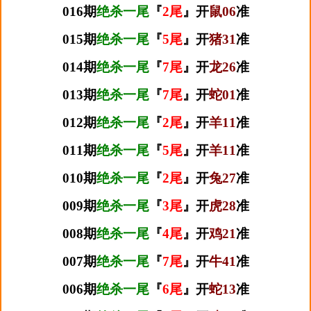
016期
绝杀一尾
『
2尾
』开
鼠06
准
015期
绝杀一尾
『
5尾
』开
猪31
准
014期
绝杀一尾
『
7尾
』开
龙26
准
013期
绝杀一尾
『
7尾
』开
蛇01
准
012期
绝杀一尾
『
2尾
』开
羊11
准
011期
绝杀一尾
『
5尾
』开
羊11
准
010期
绝杀一尾
『
2尾
』开
兔27
准
009期
绝杀一尾
『
3尾
』开
虎28
准
008期
绝杀一尾
『
4尾
』开
鸡21
准
007期
绝杀一尾
『
7尾
』开
牛41
准
006期
绝杀一尾
『
6尾
』开
蛇13
准