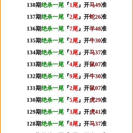
138期
绝杀一尾
『
1尾
』开
马49
准
137期
绝杀一尾
『
2尾
』开
蛇26
准
136期
绝杀一尾
『
7尾
』开
羊48
准
135期
绝杀一尾
『
2尾
』开
牛30
准
134期
绝杀一尾
『
3尾
』开
马37
准
133期
绝杀一尾
『
4尾
』开
鼠07
准
132期
绝杀一尾
『
9尾
』开
牛30
准
131期
绝杀一尾
『
2尾
』开
鼠07
准
130期
绝杀一尾
『
5尾
』开
虎29
准
129期
绝杀一尾
『
3尾
』开
虎41
准
128期
绝杀一尾
『
8尾
』开
马37
准