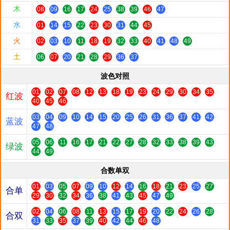
木
08
09
16
17
24
25
38
39
46
47
水
01
14
15
22
23
30
31
44
45
火
02
03
10
11
18
19
32
33
40
41
48
49
土
06
07
20
21
28
29
36
37
波色对照
01
02
07
08
12
13
18
19
23
24
29
30
34
35
红波
40
45
46
03
04
09
10
14
15
20
25
26
31
36
37
41
42
蓝波
47
48
05
06
11
16
17
21
22
27
28
32
33
38
39
43
绿波
44
49
合数单双
01
03
05
07
09
10
12
14
16
18
21
23
25
27
合单
29
30
32
34
36
38
41
43
45
47
49
02
04
06
08
11
13
15
17
19
20
22
24
26
28
合双
31
33
35
37
39
40
42
44
46
48