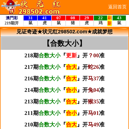
返回首页
见证奇迹★状元红298502.com★成就梦想
【合数大小】
218期
合数大小
『
更新
』开
？00
准
217期
合数大小
『
合大
』开
蛇26
准
216期
合数大小
『
合大
』开
马37
准
214期
合数大小
『
合小
』开
兔04
准
213期
合数大小
『
合大
』开
猴35
准
211期
合数大小
『
合小
』开
马01
准
210期
合数大小
『
合大
』开
马49
准