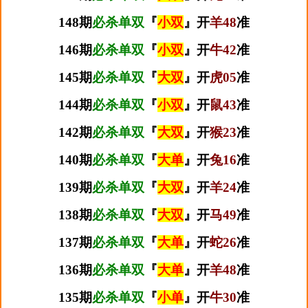
148期
必杀单双
『
小双
』开
羊48
准
146期
必杀单双
『
小双
』开
牛42
准
145期
必杀单双
『
大双
』开
虎05
准
144期
必杀单双
『
小双
』开
鼠43
准
142期
必杀单双
『
大双
』开
猴23
准
140期
必杀单双
『
大单
』开
兔16
准
139期
必杀单双
『
大双
』开
羊24
准
138期
必杀单双
『
大双
』开
马49
准
137期
必杀单双
『
大单
』开
蛇26
准
136期
必杀单双
『
大单
』开
羊48
准
135期
必杀单双
『
小单
』开
牛30
准