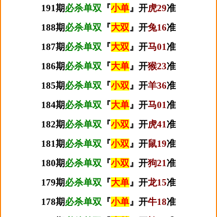
191期
必杀单双
『
小单
』开
虎29
准
188期
必杀单双
『
大双
』开
兔16
准
187期
必杀单双
『
大双
』开
马01
准
186期
必杀单双
『
大单
』开
猴23
准
185期
必杀单双
『
小双
』开
羊36
准
184期
必杀单双
『
大单
』开
马01
准
182期
必杀单双
『
小双
』开
虎41
准
181期
必杀单双
『
小双
』开
鼠19
准
180期
必杀单双
『
小双
』开
狗21
准
179期
必杀单双
『
大单
』开
龙15
准
178期
必杀单双
『
小单
』开
牛18
准