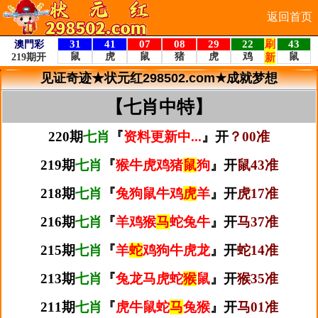
返回首页
见证奇迹★状元红298502.com★成就梦想
【七肖中特】
220期
七肖
『
资料更新中...
』开
？00准
219期
七肖
『
猴牛虎鸡猪
鼠
狗
』开
鼠43准
218期
七肖
『
兔狗鼠牛鸡
虎
羊
』开
虎17准
216期
七肖
『
羊鸡猴
马
蛇兔牛
』开
马37准
215期
七肖
『
羊
蛇
鸡狗牛虎龙
』开
蛇14准
213期
七肖
『
兔龙马虎蛇
猴
鼠
』开
猴35准
211期
七肖
『
虎牛鼠蛇
马
兔猴
』开
马01准