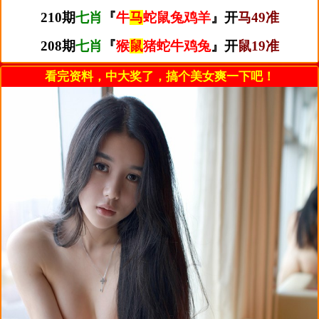
210期
七肖
『
牛
马
蛇鼠兔鸡羊
』开
马49准
208期
七肖
『
猴
鼠
猪蛇牛鸡兔
』开
鼠19准
看完资料，中大奖了，搞个美女爽一下吧！