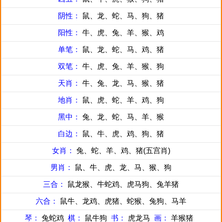
阴性：
鼠、龙、蛇、马、狗、猪
阳性：
牛、虎、兔、羊、猴、鸡
单笔：
鼠、龙、蛇、马、鸡、猪
双笔：
牛、虎、兔、羊、猴、狗
天肖：
牛、兔、龙、马、猴、猪
地肖：
鼠、虎、蛇、羊、鸡、狗
黑中：
兔、龙、蛇、马、羊、猴
白边：
鼠、牛、虎、鸡、狗、猪
女肖：
兔、蛇、羊、鸡、猪(五宫肖)
男肖：
鼠、牛、虎、龙、马、猴、狗
三合：
鼠龙猴、牛蛇鸡、虎马狗、兔羊猪
六合：
鼠牛、龙鸡、虎猪、蛇猴、兔狗、马羊
琴：
兔蛇鸡
棋：
鼠牛狗
书：
虎龙马
画：
羊猴猪