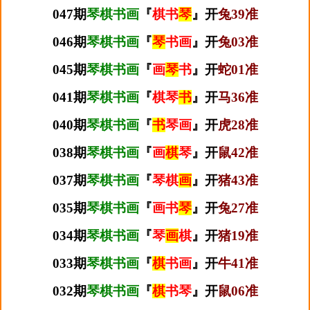
047期
琴棋书画
『
棋书
琴
』开
兔39准
046期
琴棋书画
『
琴
书画
』开
兔03准
045期
琴棋书画
『
画
琴
书
』开
蛇01准
041期
琴棋书画
『
棋琴
书
』开
马36准
040期
琴棋书画
『
书
琴画
』开
虎28准
038期
琴棋书画
『
画
棋
琴
』开
鼠42准
037期
琴棋书画
『
琴棋
画
』开
猪43准
035期
琴棋书画
『
画书
琴
』开
兔27准
034期
琴棋书画
『
琴
画
棋
』开
猪19准
033期
琴棋书画
『
棋
书画
』开
牛41准
032期
琴棋书画
『
棋
书琴
』开
鼠06准