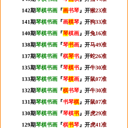
142期
琴棋书画
『
画
书琴
』开
猴23准
141期
琴棋书画
『
画
棋
琴
』开
狗33准
140期
琴棋书画
『
琴
棋画
』开
兔16准
138期
琴棋书画
『
琴
书
画
』开
马49准
137期
琴棋书画
『
棋
琴
书
』开
蛇26准
135期
琴棋书画
『
琴
棋
书
』开
牛30准
133期
琴棋书画
『
琴
棋
画
』开
鼠07准
132期
琴棋书画
『
棋
书琴
』开
牛30准
131期
琴棋书画
『
书琴
棋
』开
鼠07准
130期
琴棋书画
『
琴棋
书
』开
虎29准
129期
琴棋书画
『
棋
书
琴
』开
虎41准