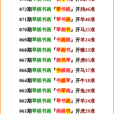
072期
琴棋书画
『
琴
书棋
』开
鸡46准
071期
琴棋书画
『
琴书
画
』开
羊48准
070期
琴棋书画
『
琴画
书
』开
马25准
069期
琴棋书画
『
书
画
棋
』开
羊24准
068期
琴棋书画
『
琴
画
书
』开
猴23准
067期
琴棋书画
『
画
书
琴
』开
虎05准
066期
琴棋书画
『
书
棋画
』开
马37准
064期
琴棋书画
『
书
棋
琴
』开
牛18准
063期
琴棋书画
『
书
琴
画
』开
兔28准
062期
琴棋书画
『
琴书
画
』开
羊24准
061期
琴棋书画
『
画棋
书
』开
虎29准