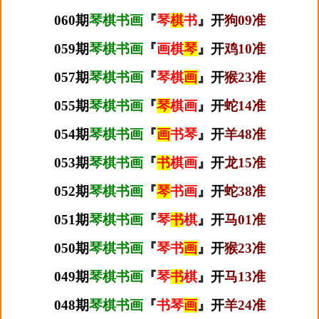
060期
琴棋书画
『
琴
棋
书
』开
狗09准
059期
琴棋书画
『
画棋
琴
』开
鸡10准
057期
琴棋书画
『
琴棋
画
』开
猴23准
055期
琴棋书画
『
琴
棋画
』开
蛇14准
054期
琴棋书画
『
画
书琴
』开
羊48准
053期
琴棋书画
『
书
棋画
』开
龙15准
052期
琴棋书画
『
琴
书画
』开
蛇38准
051期
琴棋书画
『
琴
书
棋
』开
马01准
050期
琴棋书画
『
琴书
画
』开
猴23准
049期
琴棋书画
『
琴
书
棋
』开
马13准
048期
琴棋书画
『
书琴
画
』开
羊24准