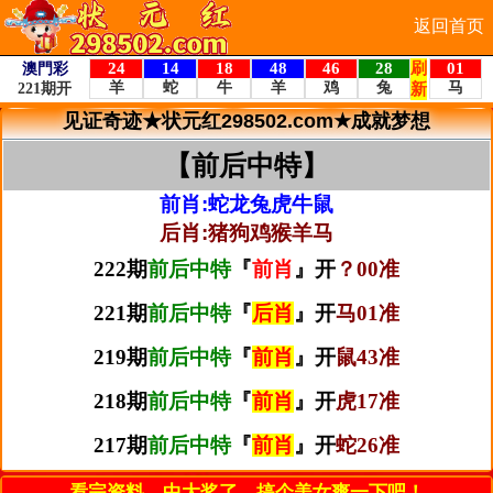
返回首页
见证奇迹★状元红298502.com★成就梦想
【前后中特】
前肖:蛇龙兔虎牛鼠
后肖:猪狗鸡猴羊马
222期
前后中特
『
前肖
』开
？00准
221期
前后中特
『
后肖
』开
马01准
219期
前后中特
『
前肖
』开
鼠43准
218期
前后中特
『
前肖
』开
虎17准
217期
前后中特
『
前肖
』开
蛇26准
看完资料，中大奖了，搞个美女爽一下吧！