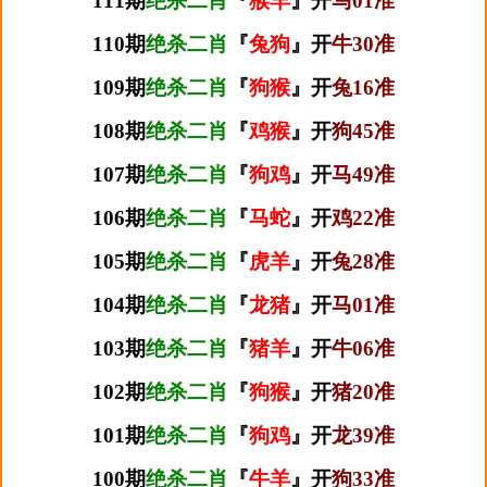
111期
绝杀二肖
『
猴羊
』开
马01准
110期
绝杀二肖
『
兔狗
』开
牛30准
109期
绝杀二肖
『
狗猴
』开
兔16准
108期
绝杀二肖
『
鸡猴
』开
狗45准
107期
绝杀二肖
『
狗鸡
』开
马49准
106期
绝杀二肖
『
马蛇
』开
鸡22准
105期
绝杀二肖
『
虎羊
』开
兔28准
104期
绝杀二肖
『
龙猪
』开
马01准
103期
绝杀二肖
『
猪羊
』开
牛06准
102期
绝杀二肖
『
狗猴
』开
猪20准
101期
绝杀二肖
『
狗鸡
』开
龙39准
100期
绝杀二肖
『
牛羊
』开
狗33准