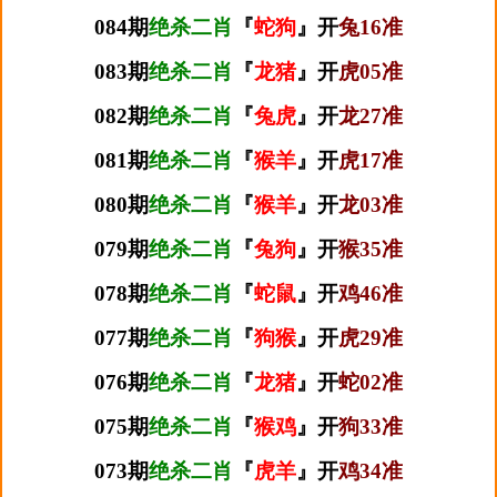
084期
绝杀二肖
『
蛇狗
』开
兔16准
083期
绝杀二肖
『
龙猪
』开
虎05准
082期
绝杀二肖
『
兔虎
』开
龙27准
081期
绝杀二肖
『
猴羊
』开
虎17准
080期
绝杀二肖
『
猴羊
』开
龙03准
079期
绝杀二肖
『
兔狗
』开
猴35准
078期
绝杀二肖
『
蛇鼠
』开
鸡46准
077期
绝杀二肖
『
狗猴
』开
虎29准
076期
绝杀二肖
『
龙猪
』开
蛇02准
075期
绝杀二肖
『
猴鸡
』开
狗33准
073期
绝杀二肖
『
虎羊
』开
鸡34准