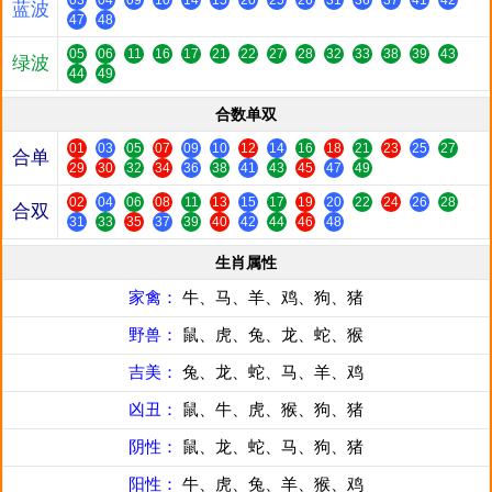
03
04
09
10
14
15
20
25
26
31
36
37
41
42
蓝波
47
48
05
06
11
16
17
21
22
27
28
32
33
38
39
43
绿波
44
49
合数单双
01
03
05
07
09
10
12
14
16
18
21
23
25
27
合单
29
30
32
34
36
38
41
43
45
47
49
02
04
06
08
11
13
15
17
19
20
22
24
26
28
合双
31
33
35
37
39
40
42
44
46
48
生肖属性
家禽：
牛、马、羊、鸡、狗、猪
野兽：
鼠、虎、兔、龙、蛇、猴
吉美：
兔、龙、蛇、马、羊、鸡
凶丑：
鼠、牛、虎、猴、狗、猪
阴性：
鼠、龙、蛇、马、狗、猪
阳性：
牛、虎、兔、羊、猴、鸡