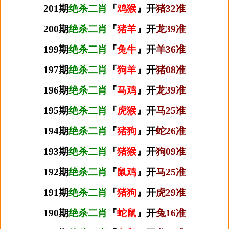
201期
绝杀二肖
『
鸡猴
』开
猪32准
200期
绝杀二肖
『
猪羊
』开
龙39准
199期
绝杀二肖
『
兔牛
』开
羊36准
197期
绝杀二肖
『
狗羊
』开
猪08准
196期
绝杀二肖
『
马鸡
』开
龙39准
195期
绝杀二肖
『
虎猴
』开
马25准
194期
绝杀二肖
『
猪狗
』开
蛇26准
193期
绝杀二肖
『
猪猴
』开
狗09准
192期
绝杀二肖
『
鼠鸡
』开
马25准
191期
绝杀二肖
『
猪狗
』开
虎29准
190期
绝杀二肖
『
蛇鼠
』开
兔16准