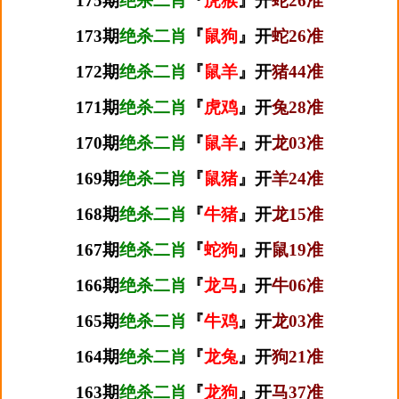
175期
绝杀二肖
『
虎猴
』开
蛇26准
173期
绝杀二肖
『
鼠狗
』开
蛇26准
172期
绝杀二肖
『
鼠羊
』开
猪44准
171期
绝杀二肖
『
虎鸡
』开
兔28准
170期
绝杀二肖
『
鼠羊
』开
龙03准
169期
绝杀二肖
『
鼠猪
』开
羊24准
168期
绝杀二肖
『
牛猪
』开
龙15准
167期
绝杀二肖
『
蛇狗
』开
鼠19准
166期
绝杀二肖
『
龙马
』开
牛06准
165期
绝杀二肖
『
牛鸡
』开
龙03准
164期
绝杀二肖
『
龙兔
』开
狗21准
163期
绝杀二肖
『
龙狗
』开
马37准