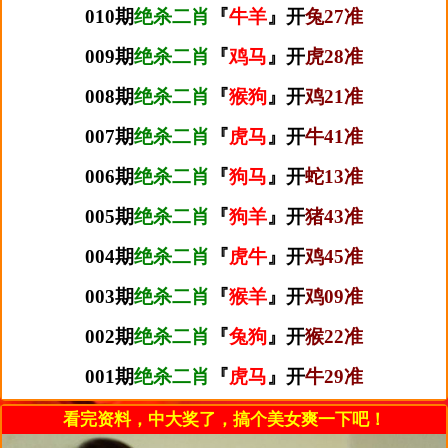
010期
绝杀二肖
『
牛羊
』开
兔27准
009期
绝杀二肖
『
鸡马
』开
虎28准
008期
绝杀二肖
『
猴狗
』开
鸡21准
007期
绝杀二肖
『
虎马
』开
牛41准
006期
绝杀二肖
『
狗马
』开
蛇13准
005期
绝杀二肖
『
狗羊
』开
猪43准
004期
绝杀二肖
『
虎牛
』开
鸡45准
003期
绝杀二肖
『
猴羊
』开
鸡09准
002期
绝杀二肖
『
兔狗
』开
猴22准
001期
绝杀二肖
『
虎马
』开
牛29准
看完资料，中大奖了，搞个美女爽一下吧！