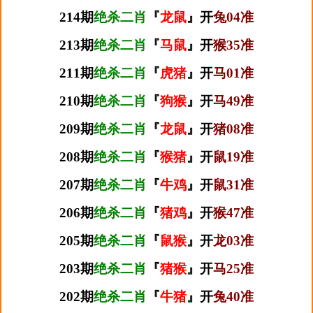
214期
绝杀二肖
『
龙鼠
』开
兔04准
213期
绝杀二肖
『
马鼠
』开
猴35准
211期
绝杀二肖
『
虎猪
』开
马01准
210期
绝杀二肖
『
狗猴
』开
马49准
209期
绝杀二肖
『
龙鼠
』开
猪08准
208期
绝杀二肖
『
猴猪
』开
鼠19准
207期
绝杀二肖
『
牛鸡
』开
鼠31准
206期
绝杀二肖
『
猪鸡
』开
猴47准
205期
绝杀二肖
『
鼠猴
』开
龙03准
203期
绝杀二肖
『
猪猴
』开
马25准
202期
绝杀二肖
『
牛猪
』开
兔40准