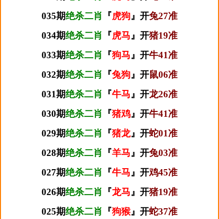
035期
绝杀二肖
『
虎狗
』开
兔27准
034期
绝杀二肖
『
虎马
』开
猪19准
033期
绝杀二肖
『
狗马
』开
牛41准
032期
绝杀二肖
『
兔狗
』开
鼠06准
031期
绝杀二肖
『
牛马
』开
龙26准
030期
绝杀二肖
『
猪鸡
』开
牛41准
029期
绝杀二肖
『
猪龙
』开
蛇01准
028期
绝杀二肖
『
羊马
』开
兔03准
027期
绝杀二肖
『
牛马
』开
鸡45准
026期
绝杀二肖
『
龙马
』开
猪19准
025期
绝杀二肖
『
狗猴
』开
蛇37准