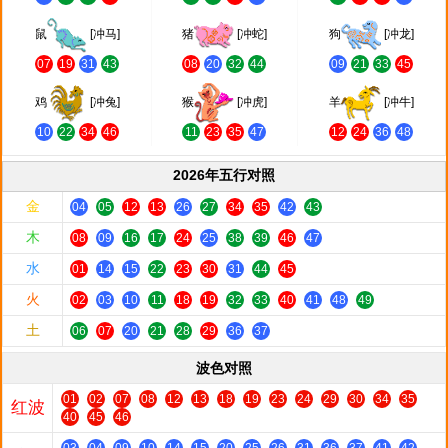
鼠
[冲马]
猪
[冲蛇]
狗
[冲龙]
07
19
31
43
08
20
32
44
09
21
33
45
鸡
[冲兔]
猴
[冲虎]
羊
[冲牛]
10
22
34
46
11
23
35
47
12
24
36
48
2026年五行对照
金
04
05
12
13
26
27
34
35
42
43
木
08
09
16
17
24
25
38
39
46
47
水
01
14
15
22
23
30
31
44
45
火
02
03
10
11
18
19
32
33
40
41
48
49
土
06
07
20
21
28
29
36
37
波色对照
01
02
07
08
12
13
18
19
23
24
29
30
34
35
红波
40
45
46