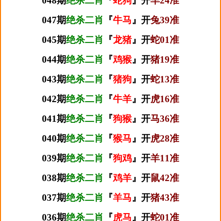
048期
绝杀二肖
『
蛇狗
』开
羊24准
047期
绝杀二肖
『
牛马
』开
兔39准
045期
绝杀二肖
『
龙猪
』开
蛇01准
044期
绝杀二肖
『
鸡猴
』开
猪19准
043期
绝杀二肖
『
猪狗
』开
蛇13准
042期
绝杀二肖
『
牛羊
』开
虎16准
041期
绝杀二肖
『
狗猴
』开
马36准
040期
绝杀二肖
『
猴马
』开
虎28准
039期
绝杀二肖
『
狗鸡
』开
羊11准
038期
绝杀二肖
『
鸡羊
』开
鼠42准
037期
绝杀二肖
『
羊马
』开
猪43准
036期
绝杀二肖
『
虎马
』开
蛇01准