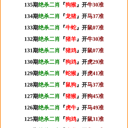
135期
绝杀二肖
『
狗猴
』开
牛30准
134期
绝杀二肖
『
龙猪
』开
马37准
133期
绝杀二肖
『
牛蛇
』开
鼠07准
132期
绝杀二肖
『
猪羊
』开
牛30准
131期
绝杀二肖
『
猪鸡
』开
鼠07准
130期
绝杀二肖
『
狗鸡
』开
虎29准
129期
绝杀二肖
『
蛇猴
』开
虎41准
128期
绝杀二肖
『
鼠狗
』开
马37准
127期
绝杀二肖
『
猪猴
』开
狗45准
126期
绝杀二肖
『
虎牛
』开
马49准
125期
绝杀二肖
『
狗鸡
』开
鼠31准