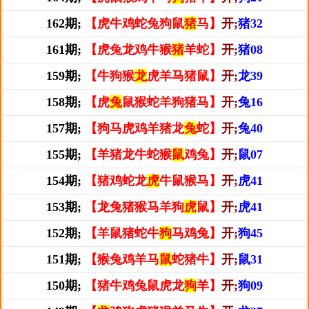
162期;
【虎牛鸡蛇兔狗鼠
猪
马】
开;
猪32
161期;
【虎兔龙鸡牛猴
猪
羊蛇】
开;
猪08
159期;
【牛狗猴
龙
虎羊马猪鼠】
开;
龙39
158期;
【虎
兔
鼠猴蛇羊狗猪马】
开;
兔16
157期;
【狗马虎鸡羊猪龙
兔
蛇】
开;
兔40
155期;
【羊猪龙牛蛇猴
鼠
鸡兔】
开;
鼠07
154期;
【猪鸡蛇龙
虎
牛鼠猴马】
开;
虎41
153期;
【龙兔猪猴马羊狗
虎
鼠】
开;
虎41
152期;
【羊鼠猪蛇牛
狗
马鸡兔】
开;
狗45
151期;
【猴兔鸡羊马
鼠
蛇猪牛】
开;
鼠31
150期;
【猪牛鸡兔鼠虎龙
狗
羊】
开;
狗09