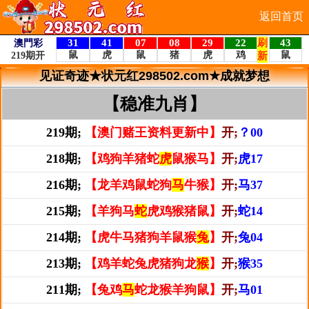
返回首页
见证奇迹★状元红298502.com★成就梦想
【稳准九肖】
219期;
【澳门赌王资料更新中】
开;
？00
218期;
【鸡狗羊猪蛇
虎
鼠猴马】
开;
虎17
216期;
【龙羊鸡鼠蛇狗
马
牛猴】
开;
马37
215期;
【羊狗马
蛇
虎鸡猴猪鼠】
开;
蛇14
214期;
【虎牛马猪狗羊鼠猴
兔
】
开;
兔04
213期;
【鸡羊蛇兔虎猪狗龙
猴
】
开;
猴35
211期;
【兔鸡
马
蛇龙猴羊狗鼠】
开;
马01