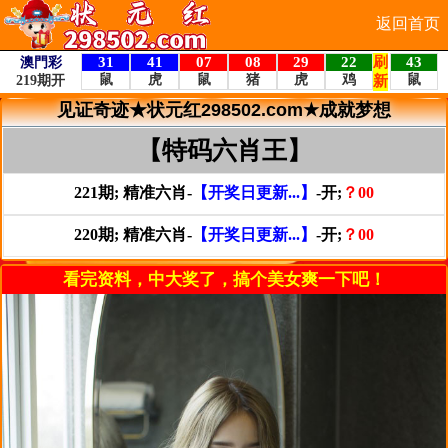
返回首页
见证奇迹★状元红298502.com★成就梦想
【特码六肖王】
221期; 精准六肖-
【开奖日更新...】
-开;
？00
220期; 精准六肖-
【开奖日更新...】
-开;
？00
看完资料，中大奖了，搞个美女爽一下吧！