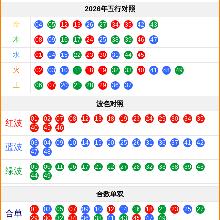
2026年五行对照
金
04
05
12
13
26
27
34
35
42
43
木
08
09
16
17
24
25
38
39
46
47
水
01
14
15
22
23
30
31
44
45
火
02
03
10
11
18
19
32
33
40
41
48
49
土
06
07
20
21
28
29
36
37
波色对照
01
02
07
08
12
13
18
19
23
24
29
30
34
35
红波
40
45
46
03
04
09
10
14
15
20
25
26
31
36
37
41
42
蓝波
47
48
05
06
11
16
17
21
22
27
28
32
33
38
39
43
绿波
44
49
合数单双
01
03
05
07
09
10
12
14
16
18
21
23
25
27
合单
29
30
32
34
36
38
41
43
45
47
49