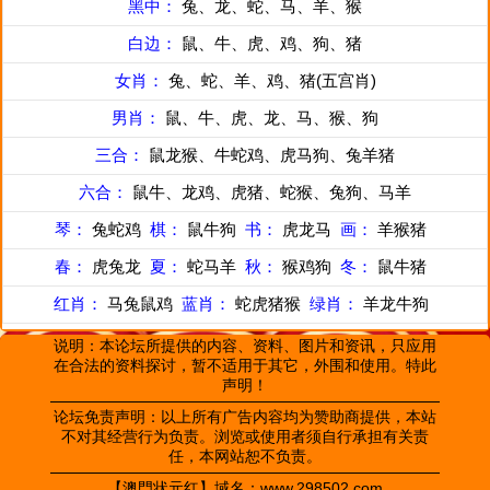
黑中：
兔、龙、蛇、马、羊、猴
白边：
鼠、牛、虎、鸡、狗、猪
女肖：
兔、蛇、羊、鸡、猪(五宫肖)
男肖：
鼠、牛、虎、龙、马、猴、狗
三合：
鼠龙猴、牛蛇鸡、虎马狗、兔羊猪
六合：
鼠牛、龙鸡、虎猪、蛇猴、兔狗、马羊
琴：
兔蛇鸡
棋：
鼠牛狗
书：
虎龙马
画：
羊猴猪
春：
虎兔龙
夏：
蛇马羊
秋：
猴鸡狗
冬：
鼠牛猪
红肖：
马兔鼠鸡
蓝肖：
蛇虎猪猴
绿肖：
羊龙牛狗
说明：本论坛所提供的内容、资料、图片和资讯，只应用
在合法的资料探讨，暂不适用于其它，外围和使用。特此
声明！
论坛免责声明：以上所有广告内容均为赞助商提供，本站
不对其经营行为负责。浏览或使用者须自行承担有关责
任，本网站恕不负责。
【澳門状元红】域名：www.298502.com