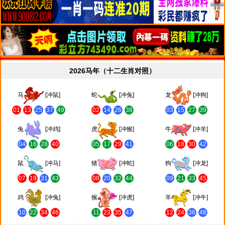
2026马年（十二生肖对照）
马
[冲鼠]
蛇
[冲兔]
龙
[冲狗]
01
13
25
37
49
02
14
26
38
03
15
27
39
兔
[冲鸡]
虎
[冲猴]
牛
[冲羊]
04
16
28
40
05
17
29
41
06
18
30
42
鼠
[冲马]
猪
[冲蛇]
狗
[冲龙]
07
19
31
43
08
20
32
44
09
21
33
45
鸡
[冲兔]
猴
[冲虎]
羊
[冲牛]
10
22
34
46
11
23
35
47
12
24
36
48