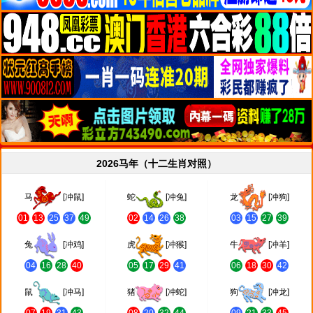
2026马年（十二生肖对照）
马
[冲鼠]
蛇
[冲兔]
龙
[冲狗]
01
13
25
37
49
02
14
26
38
03
15
27
39
兔
[冲鸡]
虎
[冲猴]
牛
[冲羊]
04
16
28
40
05
17
29
41
06
18
30
42
鼠
[冲马]
猪
[冲蛇]
狗
[冲龙]