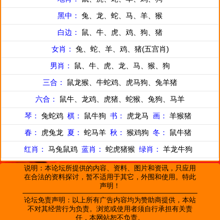
黑中：
兔、龙、蛇、马、羊、猴
白边：
鼠、牛、虎、鸡、狗、猪
女肖：
兔、蛇、羊、鸡、猪(五宫肖)
男肖：
鼠、牛、虎、龙、马、猴、狗
三合：
鼠龙猴、牛蛇鸡、虎马狗、兔羊猪
六合：
鼠牛、龙鸡、虎猪、蛇猴、兔狗、马羊
琴：
兔蛇鸡
棋：
鼠牛狗
书：
虎龙马
画：
羊猴猪
春：
虎兔龙
夏：
蛇马羊
秋：
猴鸡狗
冬：
鼠牛猪
红肖：
马兔鼠鸡
蓝肖：
蛇虎猪猴
绿肖：
羊龙牛狗
说明：本论坛所提供的内容、资料、图片和资讯，只应用
在合法的资料探讨，暂不适用于其它，外围和使用。特此
声明！
论坛免责声明：以上所有广告内容均为赞助商提供，本站
不对其经营行为负责。浏览或使用者须自行承担有关责
任，本网站恕不负责。