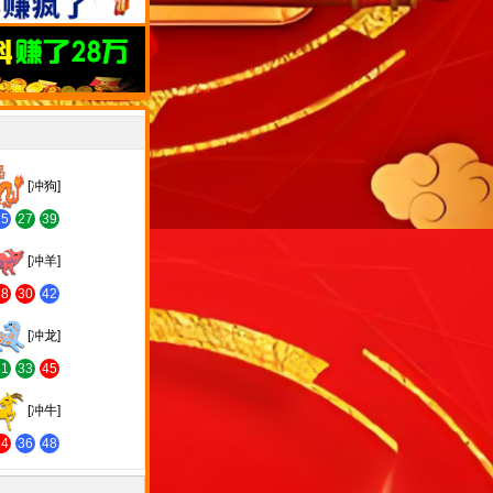
[冲狗]
15
27
39
[冲羊]
18
30
42
[冲龙]
21
33
45
[冲牛]
24
36
48