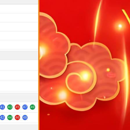
41
43
45
47
49
42
44
46
48