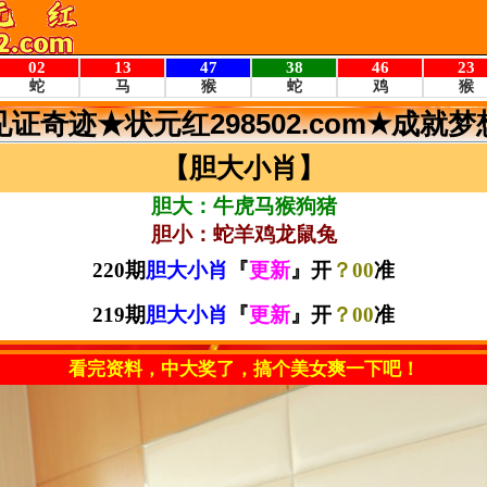
见证奇迹★状元红298502.com★成就梦
【胆大小肖】
胆大：牛虎马猴狗猪
胆小：蛇羊鸡龙鼠兔
220期
胆大小肖
『
更新
』开
？00
准
219期
胆大小肖
『
更新
』开
？00
准
看完资料，中大奖了，搞个美女爽一下吧！