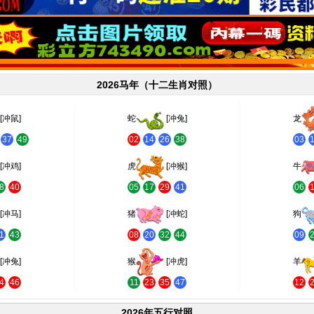
2026马年（十二生肖对照）
[冲鼠]
蛇
[冲兔]
龙
37
49
02
14
26
38
03
[冲鸡]
虎
[冲猴]
牛
8
40
05
17
29
41
06
[冲马]
猪
[冲蛇]
狗
1
43
08
20
32
44
09
[冲兔]
猴
[冲虎]
羊
4
46
11
23
35
47
12
2026年五行对照