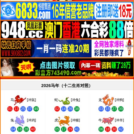
2026马年（十二生肖对照）
马
[冲鼠]
蛇
[冲兔]
龙
[冲狗]
01
13
25
37
49
02
14
26
38
03
15
27
39
兔
[冲鸡]
虎
[冲猴]
牛
[冲羊]
04
16
28
40
05
17
29
41
06
18
30
42