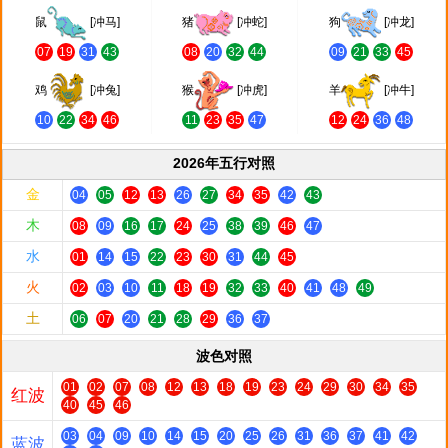
鼠
[冲马]
猪
[冲蛇]
狗
[冲龙]
07
19
31
43
08
20
32
44
09
21
33
45
鸡
[冲兔]
猴
[冲虎]
羊
[冲牛]
10
22
34
46
11
23
35
47
12
24
36
48
2026年五行对照
金
04
05
12
13
26
27
34
35
42
43
木
08
09
16
17
24
25
38
39
46
47
水
01
14
15
22
23
30
31
44
45
火
02
03
10
11
18
19
32
33
40
41
48
49
土
06
07
20
21
28
29
36
37
波色对照
01
02
07
08
12
13
18
19
23
24
29
30
34
35
红波
40
45
46
03
04
09
10
14
15
20
25
26
31
36
37
41
42
蓝波