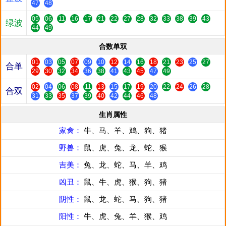
47
48
05
06
11
16
17
21
22
27
28
32
33
38
39
43
绿波
44
49
合数单双
01
03
05
07
09
10
12
14
16
18
21
23
25
27
合单
29
30
32
34
36
38
41
43
45
47
49
02
04
06
08
11
13
15
17
19
20
22
24
26
28
合双
31
33
35
37
39
40
42
44
46
48
生肖属性
家禽：
牛、马、羊、鸡、狗、猪
野兽：
鼠、虎、兔、龙、蛇、猴
吉美：
兔、龙、蛇、马、羊、鸡
凶丑：
鼠、牛、虎、猴、狗、猪
阴性：
鼠、龙、蛇、马、狗、猪
阳性：
牛、虎、兔、羊、猴、鸡