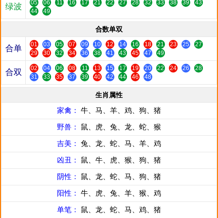
05
06
11
16
17
21
22
27
28
32
33
38
39
43
绿波
44
49
合数单双
01
03
05
07
09
10
12
14
16
18
21
23
25
27
合单
29
30
32
34
36
38
41
43
45
47
49
02
04
06
08
11
13
15
17
19
20
22
24
26
28
合双
31
33
35
37
39
40
42
44
46
48
生肖属性
家禽：
牛、马、羊、鸡、狗、猪
野兽：
鼠、虎、兔、龙、蛇、猴
吉美：
兔、龙、蛇、马、羊、鸡
凶丑：
鼠、牛、虎、猴、狗、猪
阴性：
鼠、龙、蛇、马、狗、猪
阳性：
牛、虎、兔、羊、猴、鸡
单笔：
鼠、龙、蛇、马、鸡、猪