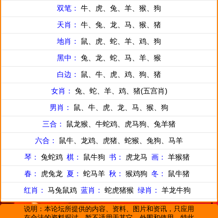
双笔：
牛、虎、兔、羊、猴、狗
天肖：
牛、兔、龙、马、猴、猪
地肖：
鼠、虎、蛇、羊、鸡、狗
黑中：
兔、龙、蛇、马、羊、猴
白边：
鼠、牛、虎、鸡、狗、猪
女肖：
兔、蛇、羊、鸡、猪(五宫肖)
男肖：
鼠、牛、虎、龙、马、猴、狗
三合：
鼠龙猴、牛蛇鸡、虎马狗、兔羊猪
六合：
鼠牛、龙鸡、虎猪、蛇猴、兔狗、马羊
琴：
兔蛇鸡
棋：
鼠牛狗
书：
虎龙马
画：
羊猴猪
春：
虎兔龙
夏：
蛇马羊
秋：
猴鸡狗
冬：
鼠牛猪
红肖：
马兔鼠鸡
蓝肖：
蛇虎猪猴
绿肖：
羊龙牛狗
说明：本论坛所提供的内容、资料、图片和资讯，只应用
在合法的资料探讨，暂不适用于其它，外围和使用。特此