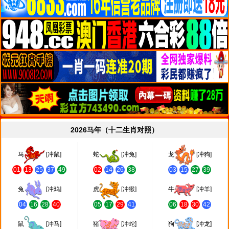
2026马年（十二生肖对照）
马
[冲鼠]
蛇
[冲兔]
龙
[冲狗]
01
13
25
37
49
02
14
26
38
03
15
27
39
兔
[冲鸡]
虎
[冲猴]
牛
[冲羊]
04
16
28
40
05
17
29
41
06
18
30
42
鼠
[冲马]
猪
[冲蛇]
狗
[冲龙]