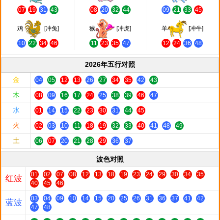
07
19
31
43
08
20
32
44
09
21
33
45
鸡
[冲兔]
猴
[冲虎]
羊
[冲牛]
10
22
34
46
11
23
35
47
12
24
36
48
2026年五行对照
金
04
05
12
13
26
27
34
35
42
43
木
08
09
16
17
24
25
38
39
46
47
水
01
14
15
22
23
30
31
44
45
火
02
03
10
11
18
19
32
33
40
41
48
49
土
06
07
20
21
28
29
36
37
波色对照
01
02
07
08
12
13
18
19
23
24
29
30
34
35
红波
40
45
46
03
04
09
10
14
15
20
25
26
31
36
37
41
42
蓝波
47
48