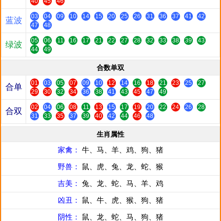
40
45
46
03
04
09
10
14
15
20
25
26
31
36
37
41
42
蓝波
47
48
05
06
11
16
17
21
22
27
28
32
33
38
39
43
绿波
44
49
合数单双
01
03
05
07
09
10
12
14
16
18
21
23
25
27
合单
29
30
32
34
36
38
41
43
45
47
49
02
04
06
08
11
13
15
17
19
20
22
24
26
28
合双
31
33
35
37
39
40
42
44
46
48
生肖属性
家禽：
牛、马、羊、鸡、狗、猪
野兽：
鼠、虎、兔、龙、蛇、猴
吉美：
兔、龙、蛇、马、羊、鸡
凶丑：
鼠、牛、虎、猴、狗、猪
阴性：
鼠、龙、蛇、马、狗、猪