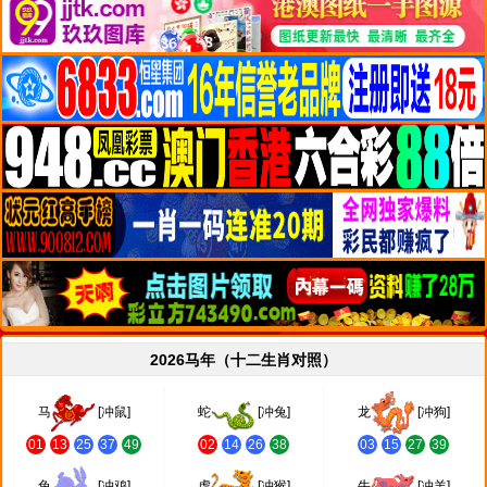
2026马年（十二生肖对照）
马
[冲鼠]
蛇
[冲兔]
龙
[冲狗]
01
13
25
37
49
02
14
26
38
03
15
27
39
兔
[冲鸡]
虎
[冲猴]
牛
[冲羊]