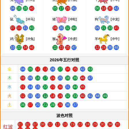
04
16
28
40
05
17
29
41
06
18
30
42
鼠
[冲马]
猪
[冲蛇]
狗
[冲龙]
07
19
31
43
08
20
32
44
09
21
33
45
鸡
[冲兔]
猴
[冲虎]
羊
[冲牛]
10
22
34
46
11
23
35
47
12
24
36
48
2026年五行对照
金
04
05
12
13
26
27
34
35
42
43
木
08
09
16
17
24
25
38
39
46
47
水
01
14
15
22
23
30
31
44
45
火
02
03
10
11
18
19
32
33
40
41
48
49
土
06
07
20
21
28
29
36
37
波色对照
01
02
07
08
12
13
18
19
23
24
29
30
34
35
红波